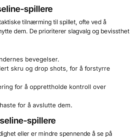
eline-spillere
aktiske tilnærming til spillet, ofte ved å
ytte dem. De prioriterer slagvalg og bevissthet
tandernes bevegelser.
dert skru og drop shots, for å forstyrre
ring for å opprettholde kontroll over
haste for å avslutte dem.
eline-spillere
idighet eller er mindre spennende å se på