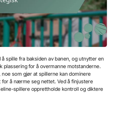
 å spille fra baksiden av banen, og utnytter en
sk plassering for å overmanne motstanderne.
, noe som gjør at spillerne kan dominere
for å nærme seg nettet. Ved å finjustere
line-spillere opprettholde kontroll og diktere