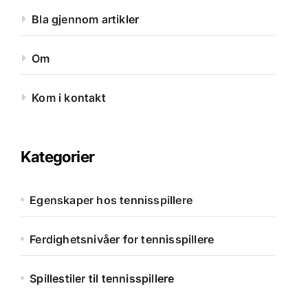
Bla gjennom artikler
Om
Kom i kontakt
Kategorier
Egenskaper hos tennisspillere
Ferdighetsnivåer for tennisspillere
Spillestiler til tennisspillere