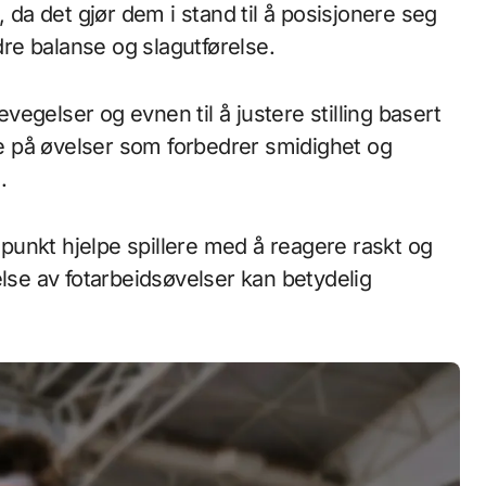
, da det gjør dem i stand til å posisjonere seg
edre balanse og slagutførelse.
evegelser og evnen til å justere stilling basert
 på øvelser som forbedrer smidighet og
.
depunkt hjelpe spillere med å reagere raskt og
else av fotarbeidsøvelser kan betydelig