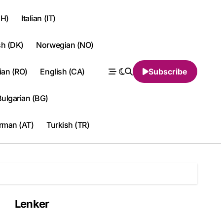
CH)
Italian (IT)
sh (DK)
Norwegian (NO)
an (RO)
English (CA)
Subscribe
Bulgarian (BG)
rman (AT)
Turkish (TR)
Lenker