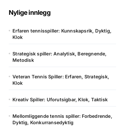
Nylige innlegg
Erfaren tennisspiller: Kunnskapsrik, Dyktig,
Klok
Strategisk spiller: Analytisk, Beregnende,
Metodisk
Veteran Tennis Spiller: Erfaren, Strategisk,
Klok
Kreativ Spiller: Uforutsigbar, Klok, Taktisk
Mellomliggende tennis spiller: Forbedrende,
Dyktig, Konkurransedyktig