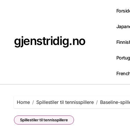
Skip
to
Forsid
content
Japan
gjenstridig.no
Finnish
Portug
French
Home
Spillestiler til tennisspillere
Baseline-spill
Spillestiler til tennisspillere