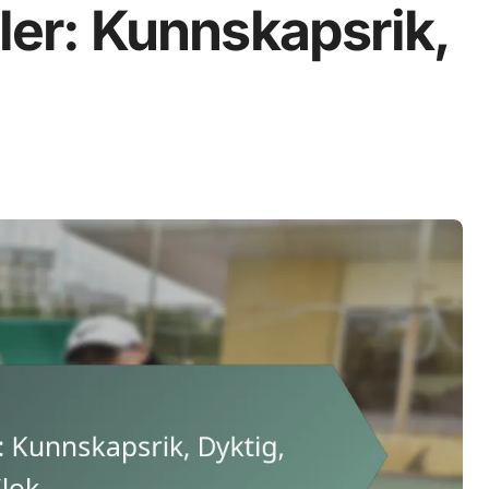
ller: Kunnskapsrik,