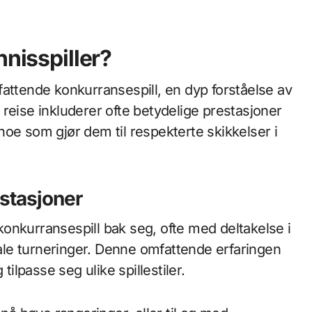
nnisspiller?
ttende konkurransespill, en dyp forståelse av
reise inkluderer ofte betydelige prestasjoner
, noe som gjør dem til respekterte skikkelser i
stasjoner
s konkurransespill bak seg, ofte med deltakelse i
onale turneringer. Denne omfattende erfaringen
tilpasse seg ulike spillestiler.