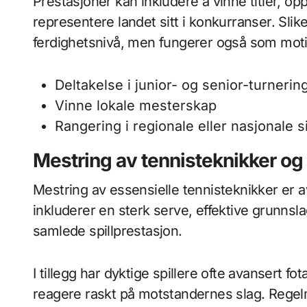
Prestasjoner kan inkludere å vinne titler, op
representere landet sitt i konkurranser. Sli
ferdighetsnivå, men fungerer også som motiva
Deltakelse i junior- og senior-turnerin
Vinne lokale mesterskap
Rangering i regionale eller nasjonale si
Mestring av tennisteknikker og 
Mestring av essensielle tennisteknikker er av
inkluderer en sterk serve, effektive grunnslag
samlede spillprestasjon.
I tillegg har dyktige spillere ofte avansert f
reagere raskt på motstandernes slag. Regelme