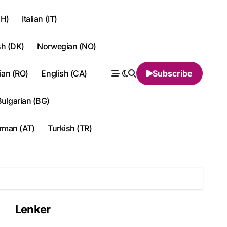
CH)
Italian (IT)
sh (DK)
Norwegian (NO)
an (RO)
English (CA)
Subscribe
Bulgarian (BG)
rman (AT)
Turkish (TR)
Lenker