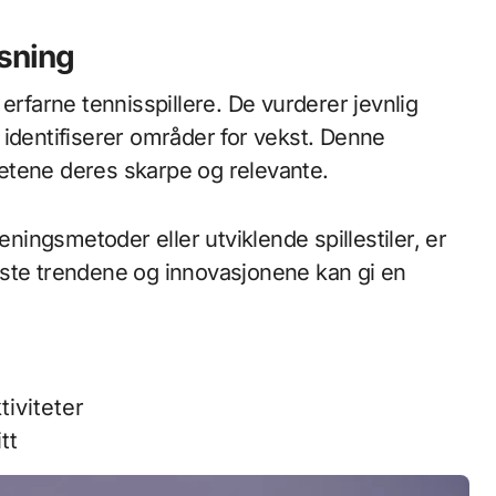
asning
erfarne tennisspillere. De vurderer jevnlig
 identifiserer områder for vekst. Denne
ghetene deres skarpe og relevante.
eningsmetoder eller utviklende spillestiler, er
este trendene og innovasjonene kan gi en
tiviteter
tt