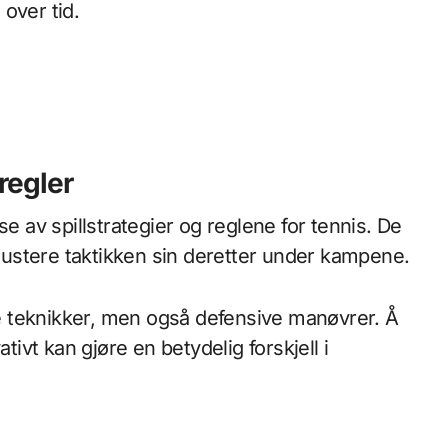
over tid.
regler
se av spillstrategier og reglene for tennis. De
ustere taktikken sin deretter under kampene.
ive teknikker, men også defensive manøvrer. Å
tivt kan gjøre en betydelig forskjell i