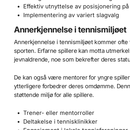
Effektiv utnyttelse av posisjonering p
Implementering av variert slagvalg
Annerkjennelse i tennismiljøet
Annerkjennelse i tennismiljøet kommer ofte f
sporten. Erfarne spillere kan motta utmerkels
jevnaldrende, noe som bekrefter deres statu
De kan også være mentorer for yngre spiller
ytterligere forbedrer deres omdømme. De
støttende miljø for alle spillere.
Trener- eller mentorroller
Deltakelse i tennisklinikker