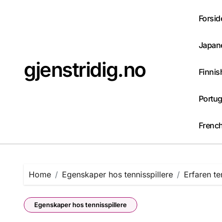
Skip
to
Forsid
content
Japan
gjenstridig.no
Finnish
Portug
French
Home
Egenskaper hos tennisspillere
Erfaren te
Egenskaper hos tennisspillere